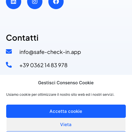
Contatti
info@safe-check-in.app
+39 0362 14 83 978​
+39 329 53 11 110​
Gestisci Consenso Cookie
Via Dante Alighieri, 4
Usiamo cookie per ottimizzare il nostro sito web ed i nostri servizi.
20822 Seveso (MB)
Accetta cookie
Vieta
©2021 PURPLESOFT S.R.L., P.IVA 10143150968