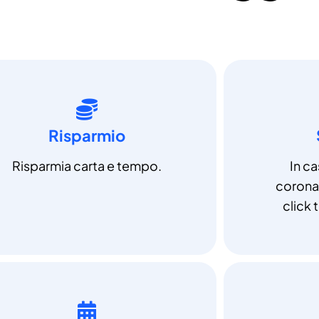
Risparmio
Risparmia carta e tempo.
In c
coronav
click t