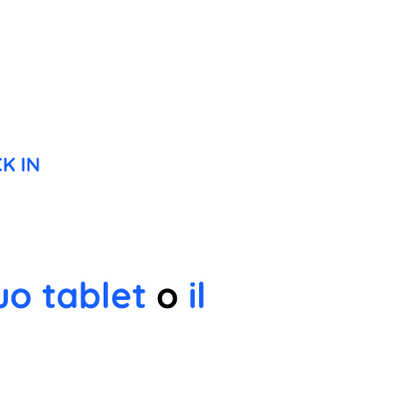
K IN
uo tablet
o
il