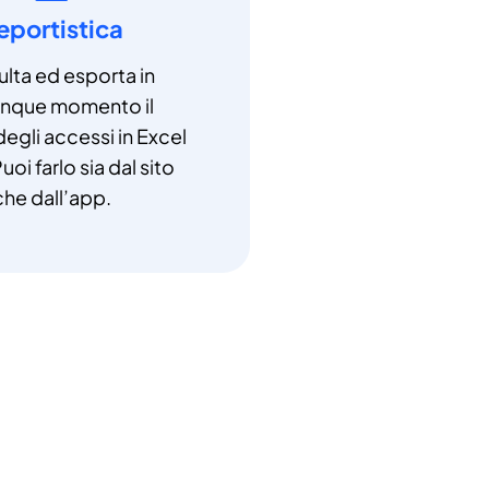
eportistica
lta ed esporta in
unque momento il
degli accessi in Excel
uoi farlo sia dal sito
che dall’app.