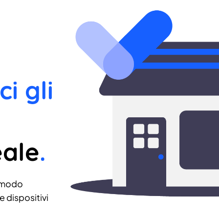
ci gli
eale
.
 modo
 dispositivi