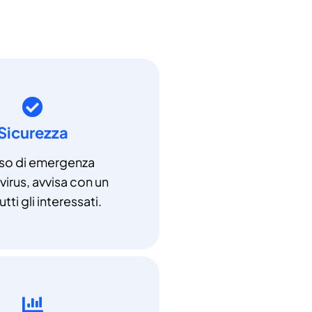
Sicurezza
aso di emergenza
irus, avvisa con un
utti gli interessati.