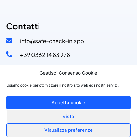
Contatti
info@safe-check-in.app
+39 0362 14 83 978​
+39 329 53 11 110​
Gestisci Consenso Cookie
Via Dante Alighieri, 4
Usiamo cookie per ottimizzare il nostro sito web ed i nostri servizi.
20822 Seveso (MB)
Accetta cookie
Vieta
©2021 PURPLESOFT S.R.L., P.IVA 10143150968
Made with
by Purplesoft Srl
Visualizza preferenze