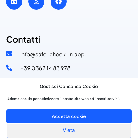
Contatti
info@safe-check-in.app
+39 0362 14 83 978​
+39 329 53 11 110​
Gestisci Consenso Cookie
Via Dante Alighieri, 4
Usiamo cookie per ottimizzare il nostro sito web ed i nostri servizi.
20822 Seveso (MB)
Accetta cookie
Vieta
©2021 PURPLESOFT S.R.L., P.IVA 10143150968