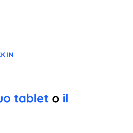
K IN
uo tablet
o
il