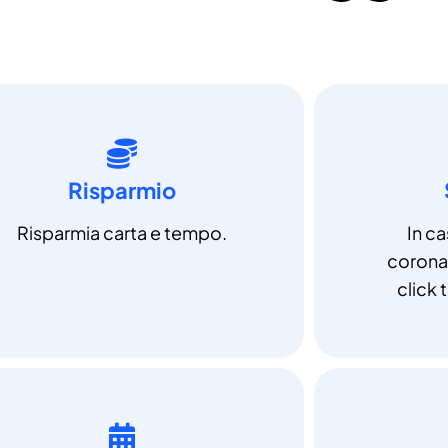
Risparmio
Risparmia carta e tempo.
In c
coronav
click t