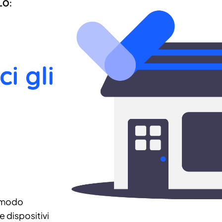
LO:
ci gli
 modo
 dispositivi