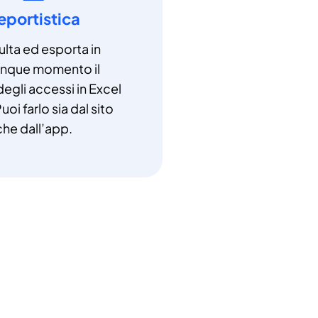
eportistica
lta ed esporta in
unque momento il
degli accessi in Excel
uoi farlo sia dal sito
che dall’app.