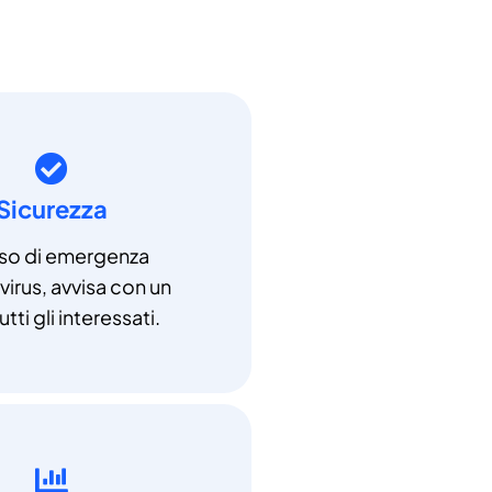
Sicurezza
aso di emergenza
irus, avvisa con un
utti gli interessati.