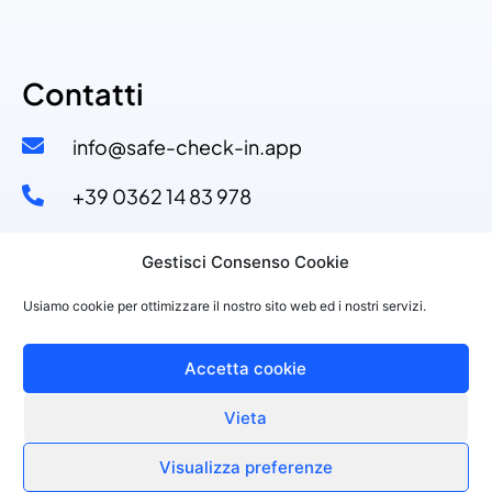
Contatti
info@safe-check-in.app
+39 0362 14 83 978​
+39 329 53 11 110​
Gestisci Consenso Cookie
Via Dante Alighieri, 4
Usiamo cookie per ottimizzare il nostro sito web ed i nostri servizi.
20822 Seveso (MB)
Accetta cookie
Vieta
©2021 PURPLESOFT S.R.L., P.IVA 10143150968
Made with
by Purplesoft Srl
Visualizza preferenze