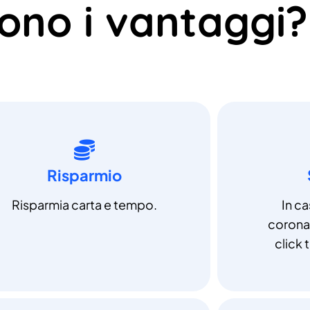
sono i vantaggi?
Risparmio
Risparmia carta e tempo.
In c
coronav
click t