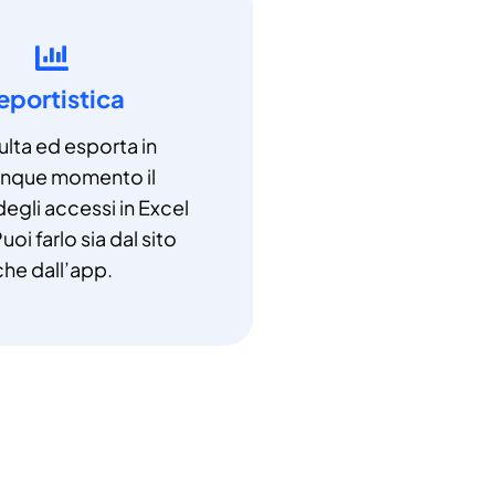
eportistica
lta ed esporta in
unque momento il
degli accessi in Excel
uoi farlo sia dal sito
che dall’app.