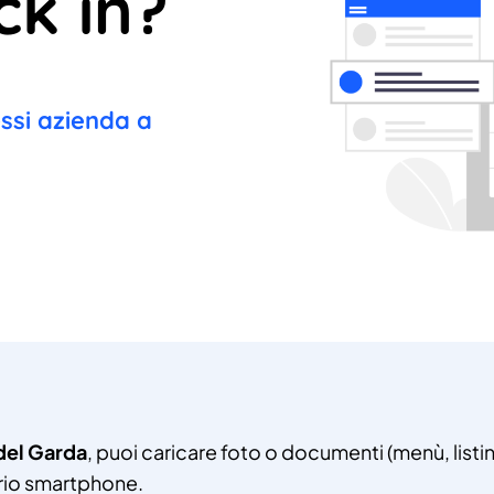
ck in?
essi azienda a
del Garda
, puoi caricare foto o documenti (menù, listi
oprio smartphone.