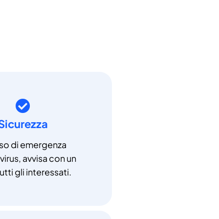
Sicurezza
aso di emergenza
irus, avvisa con un
utti gli interessati.