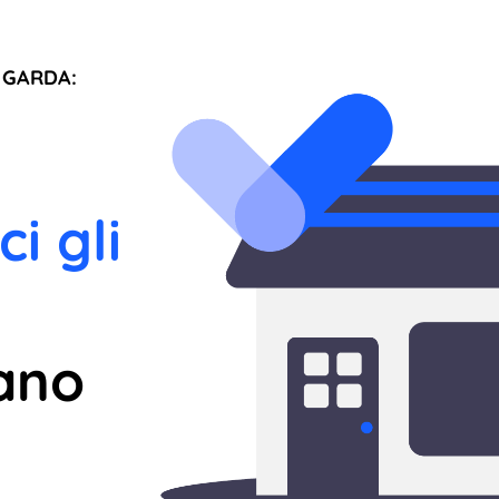
 GARDA:
ci gli
ano