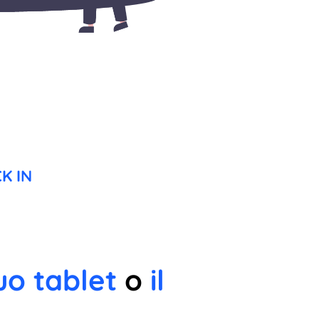
K IN
uo tablet
o
il