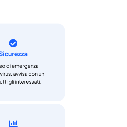
Sicurezza
aso di emergenza
irus, avvisa con un
utti gli interessati.