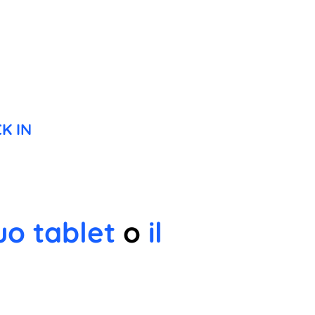
K IN
uo tablet
o
il