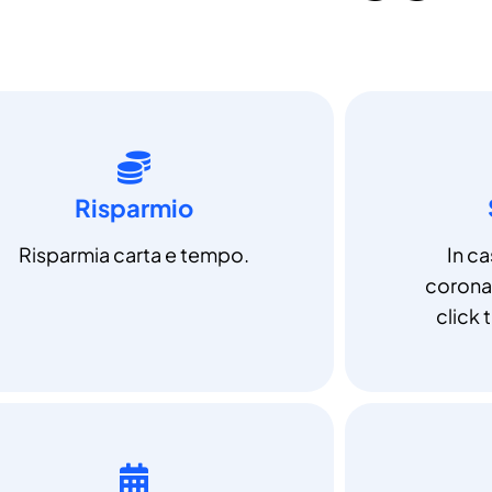
Risparmio
Risparmia carta e tempo.
In c
coronav
click t