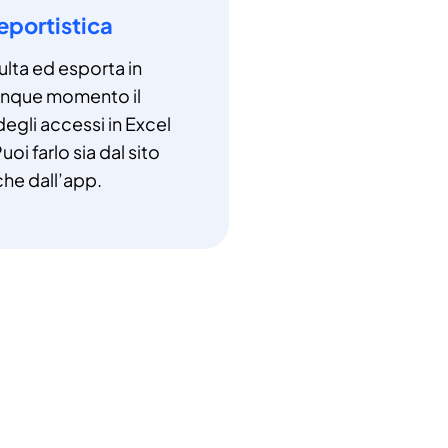
eportistica
lta ed esporta in
unque momento il
degli accessi in Excel
uoi farlo sia dal sito
che dall’app.