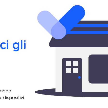
ci gli
 modo
 dispositivi