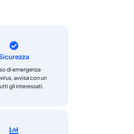
Sicurezza
aso di emergenza
irus, avvisa con un
utti gli interessati.