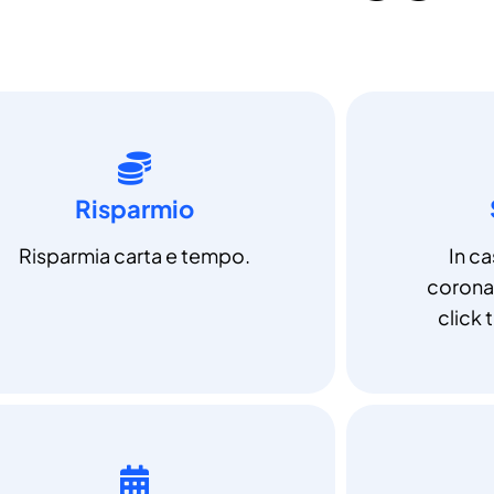
Risparmio
Risparmia carta e tempo.
In c
coronav
click t