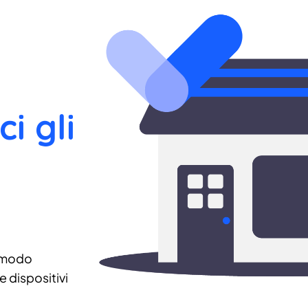
ci gli
 modo
 dispositivi