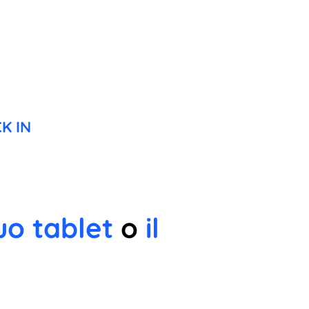
K IN
uo tablet
o
il