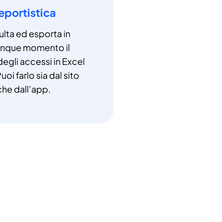
eportistica
lta ed esporta in
unque momento il
degli accessi in Excel
uoi farlo sia dal sito
che dall’app.