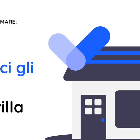
 MARE:
ci gli
illa