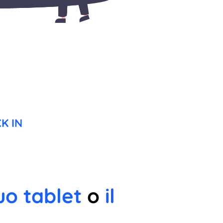
K IN
uo tablet
o
il