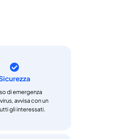
Sicurezza
aso di emergenza
irus, avvisa con un
utti gli interessati.