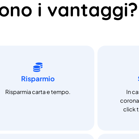
sono i vantaggi?
Risparmio
Risparmia carta e tempo.
In c
coronav
click t