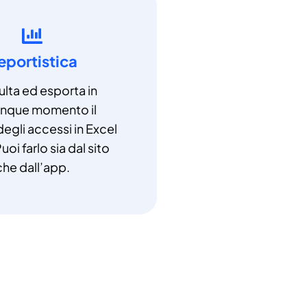
eportistica
lta ed esporta in
unque momento il
degli accessi in Excel
uoi farlo sia dal sito
che dall’app.