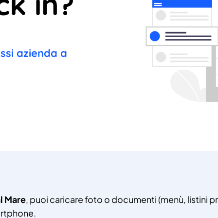
ck in?
essi azienda a
al Mare
, puoi caricare foto o documenti (menù, listini p
martphone.