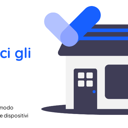
ci gli
 modo
 dispositivi