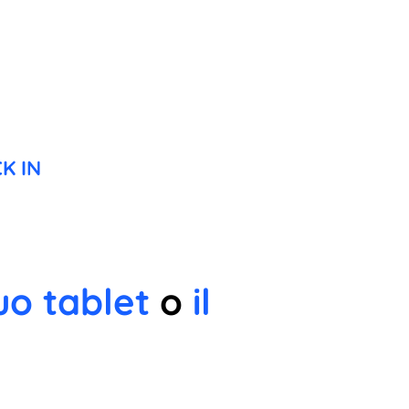
K IN
uo tablet
o
il