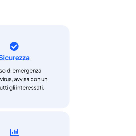
Sicurezza
aso di emergenza
irus, avvisa con un
utti gli interessati.