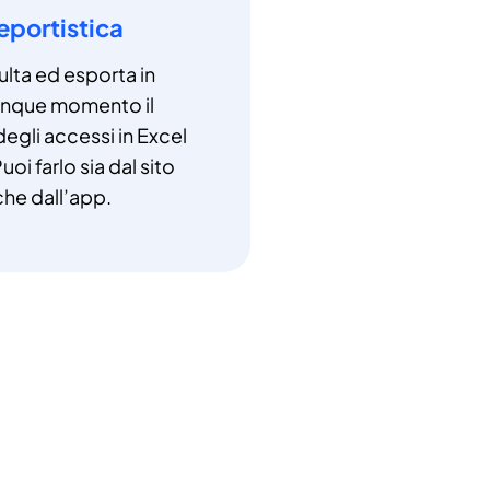
eportistica
lta ed esporta in
unque momento il
degli accessi in Excel
uoi farlo sia dal sito
che dall’app.