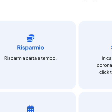
Risparmio
Risparmia carta e tempo.
In c
coronav
click t