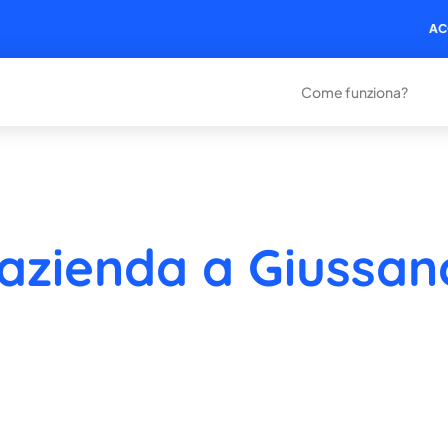
AC
Come funziona?
 azienda a Giussan