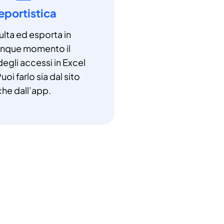
eportistica
lta ed esporta in
unque momento il
degli accessi in Excel
uoi farlo sia dal sito
che dall’app.