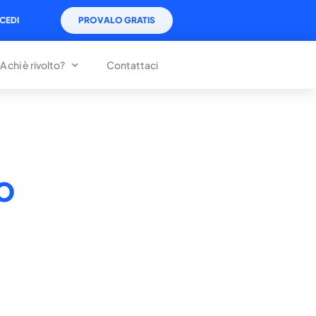
CEDI
PROVALO GRATIS
A chi è rivolto?
Contattaci
o