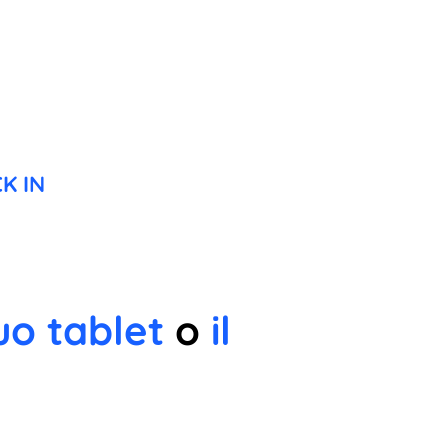
K IN
uo tablet
o
il