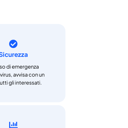
Sicurezza
aso di emergenza
irus, avvisa con un
utti gli interessati.