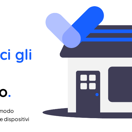
ci gli
no
.
 modo
 dispositivi