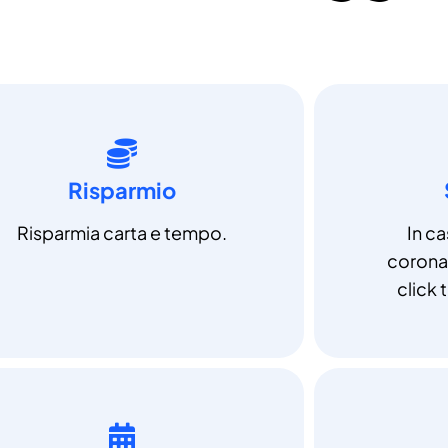
Risparmio
Risparmia carta e tempo.
In c
coronav
click t