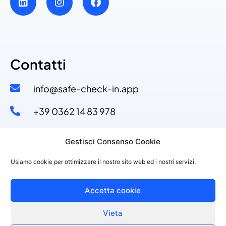
Contatti
info@safe-check-in.app
+39 0362 14 83 978​
+39 329 53 11 110​
Gestisci Consenso Cookie
Via Dante Alighieri, 4
Usiamo cookie per ottimizzare il nostro sito web ed i nostri servizi.
20822 Seveso (MB)
Accetta cookie
Vieta
©2021 PURPLESOFT S.R.L., P.IVA 10143150968