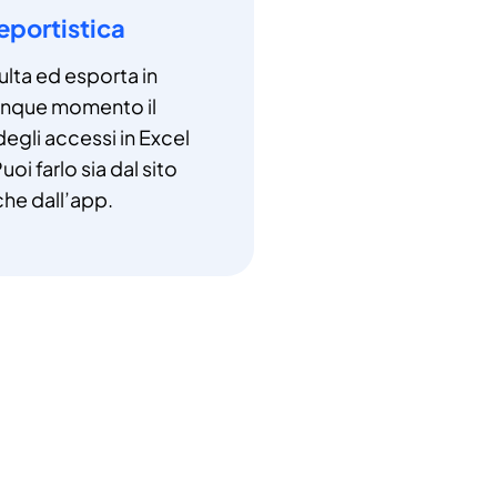
eportistica
lta ed esporta in
unque momento il
degli accessi in Excel
uoi farlo sia dal sito
che dall’app.