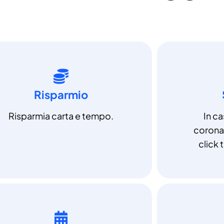
Risparmio
Risparmia carta e tempo.
In c
coronav
click t