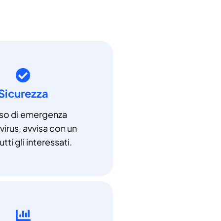
Sicurezza
aso di emergenza
irus, avvisa con un
utti gli interessati.