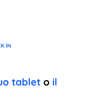
K IN
uo tablet
o
il