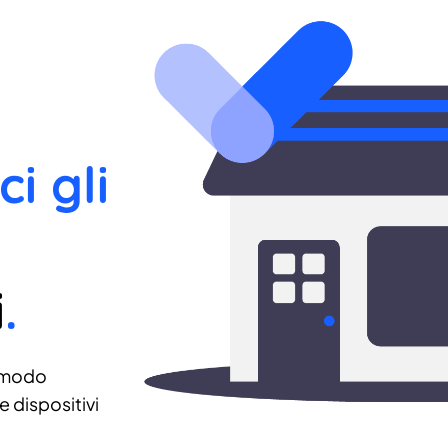
ci gli
i
.
 modo
 dispositivi