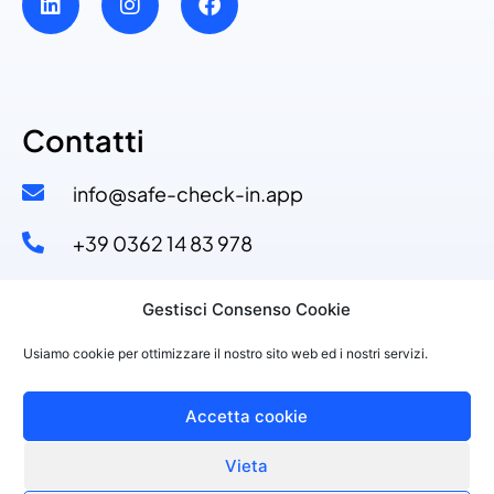
Contatti
info@safe-check-in.app
+39 0362 14 83 978​
+39 329 53 11 110​
Gestisci Consenso Cookie
Via Dante Alighieri, 4
Usiamo cookie per ottimizzare il nostro sito web ed i nostri servizi.
20822 Seveso (MB)
Accetta cookie
Vieta
©2021 PURPLESOFT S.R.L., P.IVA 10143150968