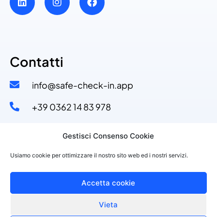
Contatti
info@safe-check-in.app
+39 0362 14 83 978​
+39 329 53 11 110​
Gestisci Consenso Cookie
Via Dante Alighieri, 4
Usiamo cookie per ottimizzare il nostro sito web ed i nostri servizi.
20822 Seveso (MB)
Accetta cookie
Vieta
©2021 PURPLESOFT S.R.L., P.IVA 10143150968