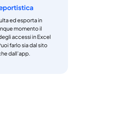
eportistica
lta ed esporta in
unque momento il
degli accessi in Excel
uoi farlo sia dal sito
che dall’app.