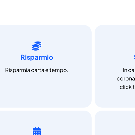
Risparmio
Risparmia carta e tempo.
In c
coronav
click t