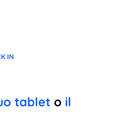
K IN
uo tablet
o
il