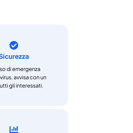
Sicurezza
aso di emergenza
irus, avvisa con un
utti gli interessati.