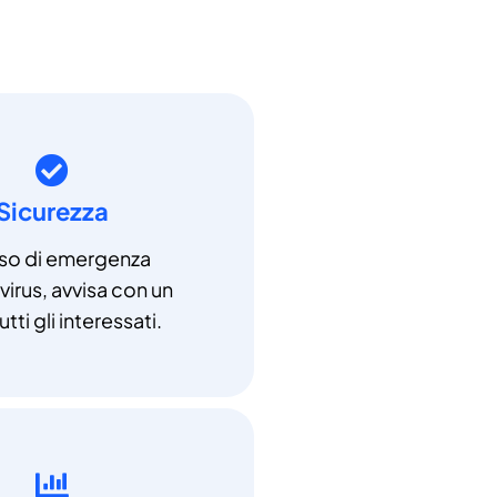
Sicurezza
aso di emergenza
irus, avvisa con un
utti gli interessati.