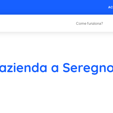
AC
Come funziona?
 azienda a Seregn