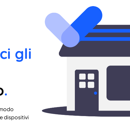
ci gli
o
.
 modo
 dispositivi