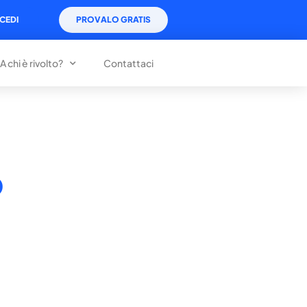
CEDI
PROVALO GRATIS
A chi è rivolto?
Contattaci
o