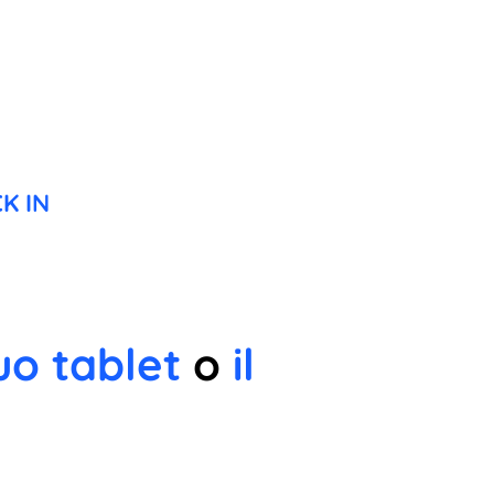
K IN
uo tablet
o
il