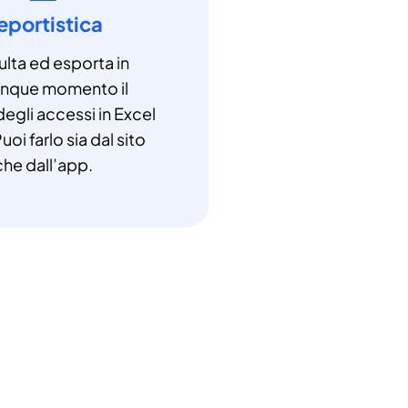
eportistica
lta ed esporta in
unque momento il
degli accessi in Excel
uoi farlo sia dal sito
che dall’app.