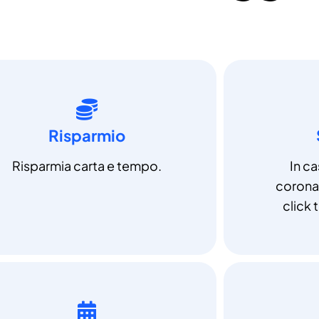
Risparmio
Risparmia carta e tempo.
In c
coronav
click t