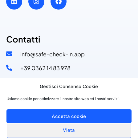
Contatti
info@safe-check-in.app
+39 0362 14 83 978​
+39 329 53 11 110​
Gestisci Consenso Cookie
Via Dante Alighieri, 4
Usiamo cookie per ottimizzare il nostro sito web ed i nostri servizi.
20822 Seveso (MB)
Accetta cookie
Vieta
©2021 PURPLESOFT S.R.L., P.IVA 10143150968