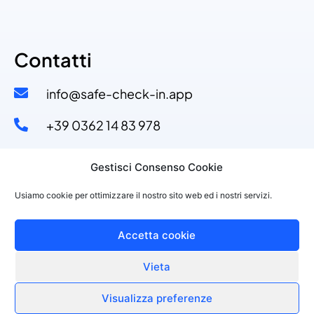
Contatti
info@safe-check-in.app
+39 0362 14 83 978​
+39 329 53 11 110​
Gestisci Consenso Cookie
Via Dante Alighieri, 4
Usiamo cookie per ottimizzare il nostro sito web ed i nostri servizi.
20822 Seveso (MB)
Accetta cookie
Vieta
©2021 PURPLESOFT S.R.L., P.IVA 10143150968
Made with
by Purplesoft Srl
Visualizza preferenze