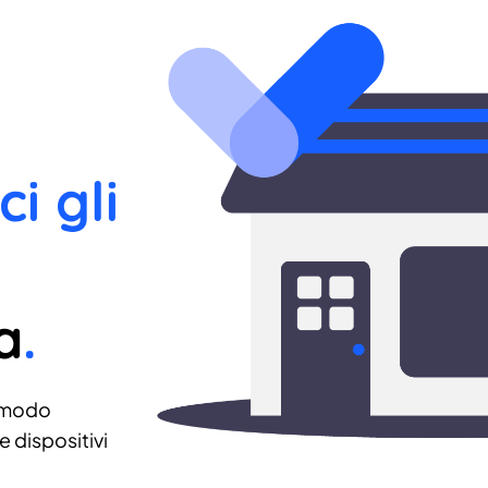
ci gli
a
.
 modo
 dispositivi