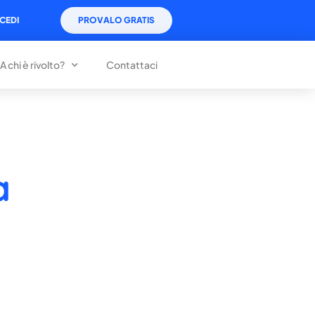
CEDI
PROVALO GRATIS
A chi è rivolto?
Contattaci
a