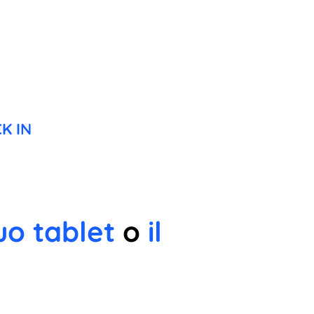
K IN
uo tablet
o
il