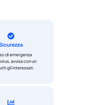
Sicurezza
aso di emergenza
irus, avvisa con un
utti gli interessati.