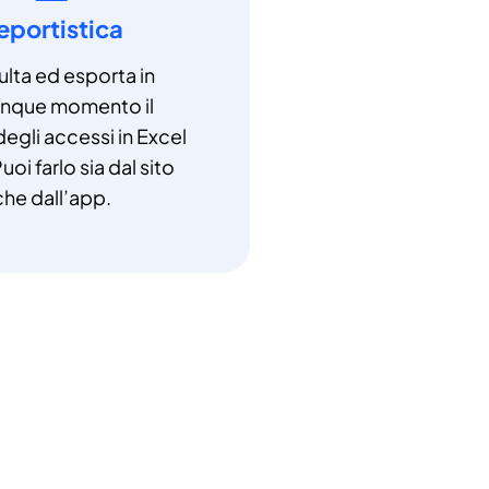
eportistica
lta ed esporta in
unque momento il
degli accessi in Excel
uoi farlo sia dal sito
che dall’app.