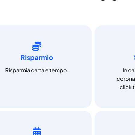
Risparmio
Risparmia carta e tempo.
In c
coronav
click t