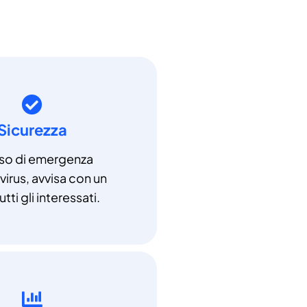
Sicurezza
aso di emergenza
irus, avvisa con un
utti gli interessati.