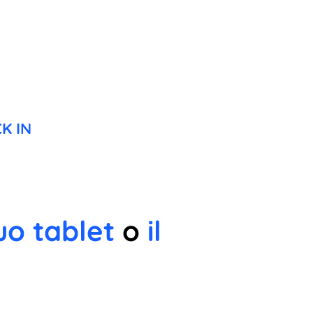
K IN
uo tablet
o
il