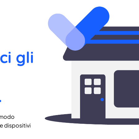
ci gli
.
 modo
 dispositivi