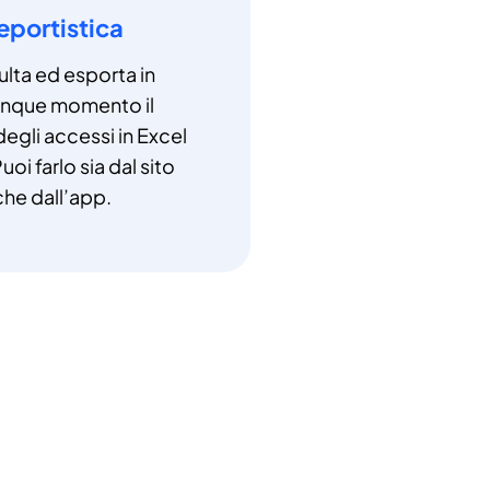
eportistica
lta ed esporta in
unque momento il
degli accessi in Excel
uoi farlo sia dal sito
che dall’app.