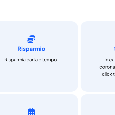
Risparmio
Risparmia carta e tempo.
In c
coronav
click t