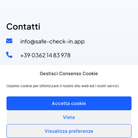
Contatti
info@safe-check-in.app
+39 0362 14 83 978​
+39 329 53 11 110​
Gestisci Consenso Cookie
Via Dante Alighieri, 4
Usiamo cookie per ottimizzare il nostro sito web ed i nostri servizi.
20822 Seveso (MB)
Accetta cookie
Vieta
©2021 PURPLESOFT S.R.L., P.IVA 10143150968
Made with
by Purplesoft Srl
Visualizza preferenze