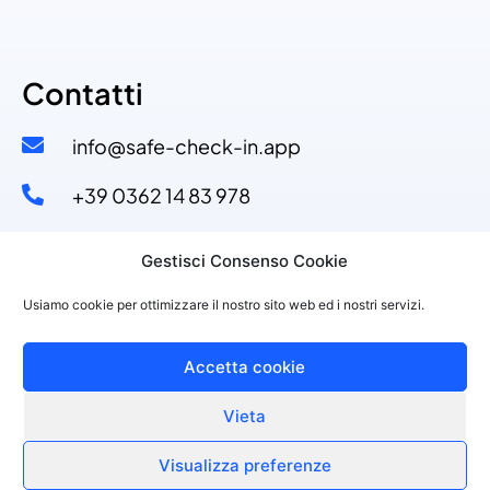
Contatti
info@safe-check-in.app
+39 0362 14 83 978​
+39 329 53 11 110​
Gestisci Consenso Cookie
Via Dante Alighieri, 4
Usiamo cookie per ottimizzare il nostro sito web ed i nostri servizi.
20822 Seveso (MB)
Accetta cookie
Vieta
©2021 PURPLESOFT S.R.L., P.IVA 10143150968
Made with
by Purplesoft Srl
Visualizza preferenze