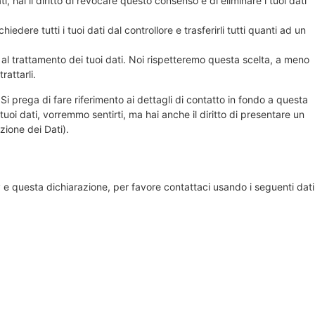
i, hai il diritto di revocare questo consenso e di eliminare i tuoi dati
 richiedere tutti i tuoi dati dal controllore e trasferirli tutti quanti ad un
rti al trattamento dei tuoi dati. Noi rispetteremo questa scelta, a meno
rattarli.
. Si prega di fare riferimento ai dettagli di contatto in fondo a questa
oi dati, vorremmo sentirti, ma hai anche il diritto di presentare un
ezione dei Dati).
e questa dichiarazione, per favore contattaci usando i seguenti dati