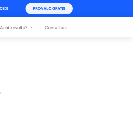
CEDI
PROVALO GRATIS
A chi è rivolto?
Contattaci
r