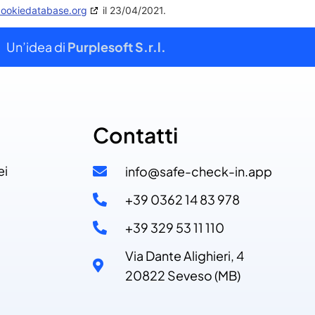
cookiedatabase.org
il 23/04/2021.
Un’idea di
Purplesoft S.r.l.
Contatti
ei
info@safe-check-in.app
+39 0362 14 83 978​
+39 329 53 11 110​
Via Dante Alighieri, 4
20822 Seveso (MB)