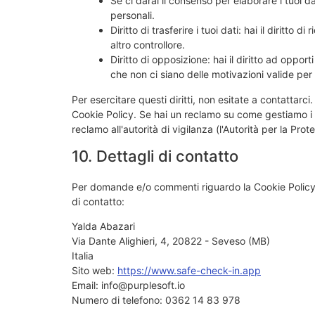
Se ci darai il consenso per elaborare i tuoi dat
personali.
Diritto di trasferire i tuoi dati: hai il diritto di
altro controllore.
Diritto di opposizione: hai il diritto ad oppo
che non ci siano delle motivazioni valide per t
Per esercitare questi diritti, non esitate a contattarci
Cookie Policy. Se hai un reclamo su come gestiamo i tu
reclamo all'autorità di vigilanza (l'Autorità per la Prot
10. Dettagli di contatto
Per domande e/o commenti riguardo la Cookie Policy 
di contatto:
Yalda Abazari
Via Dante Alighieri, 4, 20822 - Seveso (MB)
Italia
Sito web:
https://www.safe-check-in.app
Email:
info@
purplesoft.io
Numero di telefono: 0362 14 83 978